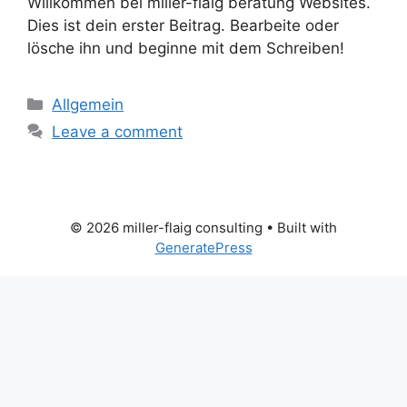
Willkommen bei miller-flaig beratung Websites.
Dies ist dein erster Beitrag. Bearbeite oder
lösche ihn und beginne mit dem Schreiben!
Categories
Allgemein
Leave a comment
© 2026 miller-flaig consulting
• Built with
GeneratePress